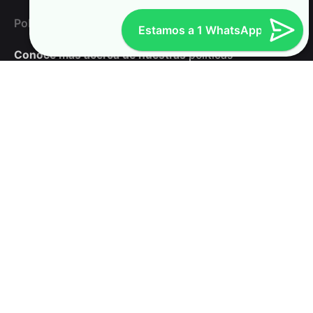
Políticas de la compañía
Estamos a 1 WhatsApp
Conoce más acerca de
nuestras
políticas
Horario de atención
Lunes a viernes de 07:30 a 17:00
¿Necesitas ayuda?
Escríbenos a WhatsApp
322 748 9956
Procesos y Soluciones Ambientales S.A.S®
Marca registrada - Todos los derechos reservados