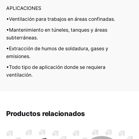
Reseñas
APLICACIONES
•Ventilación para trabajos en áreas confinadas.
No hay reseñas aún
•Mantenimiento en túneles, tanques y áreas
Se el primero en comentar
subterráneas.
You must be
logged in
to post a review.
•Extracción de humos de soldadura, gases y
emisiones.
•Todo tipo de aplicación donde se requiera
ventilación.
Productos relacionados