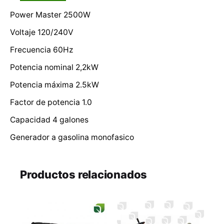
Power Master 2500W
Reseñas
Voltaje 120/240V
Frecuencia 60Hz
No hay reseñas aún
Potencia nominal 2,2kW
Se el primero en comentar
Potencia máxima 2.5kW
You must be
logged in
to post a review.
Factor de potencia 1.0
Capacidad 4 galones
Generador a gasolina monofasico
Productos relacionados