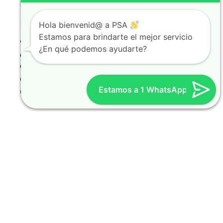
Hola bienvenid@ a PSA
Estamos para brindarte el mejor servicio
Vibrador de
¿En qué podemos ayudarte?
concreto a
combustion
Obra civil y
Estamos a 1 WhatsApp
Construcción
Políticas de la compañía
Conoce más acerca de
nuestras
políticas